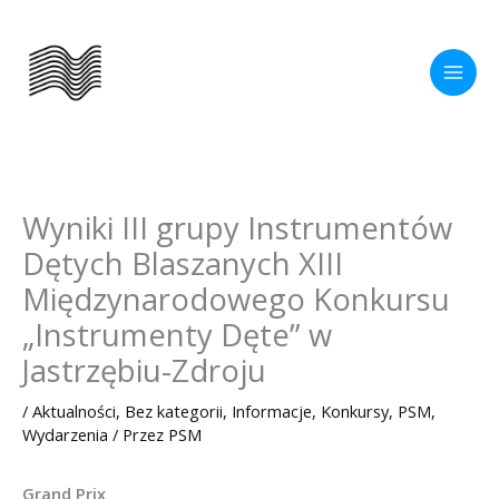
Przejdź
do
treści
Wyniki III grupy Instrumentów
Dętych Blaszanych XIII
Międzynarodowego Konkursu
„Instrumenty Dęte” w
Jastrzębiu-Zdroju
/
Aktualności
,
Bez kategorii
,
Informacje
,
Konkursy
,
PSM
,
Wydarzenia
/ Przez
PSM
Grand Prix