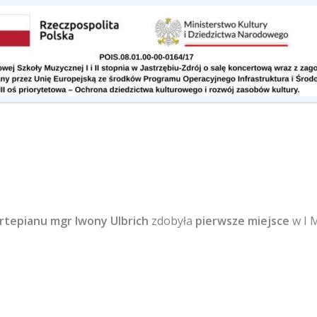
Kontakt
Do pobrania
fortepianu mgr Iwony Ulbrich
zdobyła
pierwsze miejsce
w I 