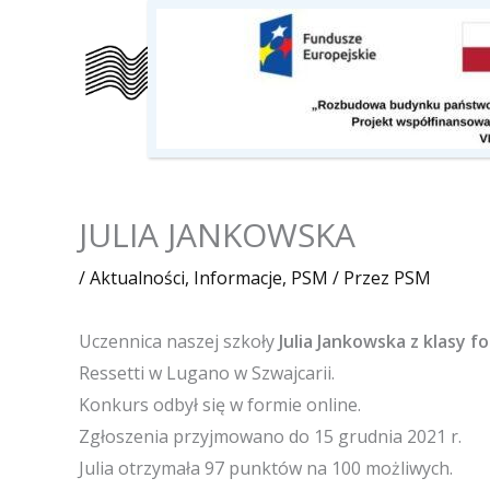
Przejdź
do
Szkoła
Kalendarz
O nas
treści
JULIA JANKOWSKA
/
Aktualności
,
Informacje
,
PSM
/ Przez
PSM
Uczennica naszej szkoły
Julia Jankowska z klasy 
Ressetti w Lugano w Szwajcarii.
Konkurs odbył się w formie online.
Zgłoszenia przyjmowano do 15 grudnia 2021 r.
Julia otrzymała 97 punktów na 100 możliwych.