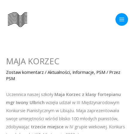
Przejdź
do
treści
MAJA KORZEC
Zostaw komentarz
/
Aktualności
,
Informacje
,
PSM
/ Przez
PSM
Uczennica naszej szkoły
Maja Korzec z klasy fortepianu
mgr Iwony Ulbrich
wzięła udział w III Międzynarodowym
Konkursie Pianistycznym w Libiążu. Maja zaprezentowała
swoje umiejętności wśród blisko 100 młodych pianistów,
zdobywając
trzecie miejsce
w IV grupie wiekowej. Konkurs