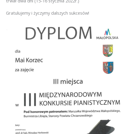
trwał dwa dni (15-16 stycznia 2022r.)
Gratulujemy i życzymy dalszych sukcesów!