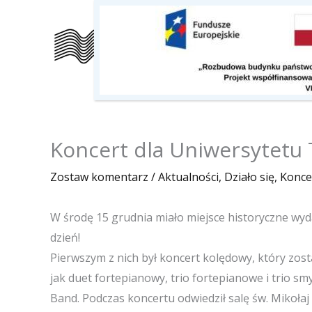
Przejdź
do
Szkoła
Kalendarz
O nas
treści
Koncert dla Uniwersytetu
Zostaw komentarz
/
Aktualności
,
Działo się
,
Konce
W środę 15 grudnia miało miejsce historyczne wyd
dzień!
Pierwszym z nich był koncert kolędowy, który zos
jak duet fortepianowy, trio fortepianowe i trio sm
Band. Podczas koncertu odwiedził salę św. Mikołaj 