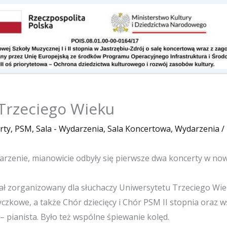
Kontakt
Do pobrania
 Trzeciego Wieku
rty
,
PSM
,
Sala - Wydarzenia
,
Sala Koncertowa
,
Wydarzenia
/
arzenie, mianowicie odbyły się pierwsze dwa koncerty w nowe
tał zorganizowany dla słuchaczy Uniwersytetu Trzeciego Wie
yczkowe, a także Chór dziecięcy i Chór PSM II stopnia oraz w
– pianista. Było też wspólne śpiewanie kolęd.