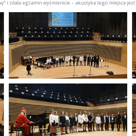
y” i zdała egzamin wyśmienicie – akustyka tego miejsca jest