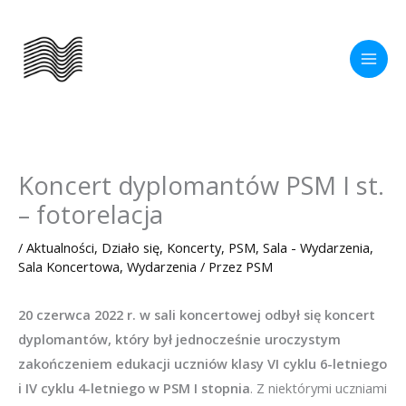
Przejdź
do
treści
Koncert dyplomantów PSM I st.
– fotorelacja
/
Aktualności
,
Działo się
,
Koncerty
,
PSM
,
Sala - Wydarzenia
,
Sala Koncertowa
,
Wydarzenia
/ Przez
PSM
20 czerwca 2022 r. w sali koncertowej odbył się koncert
dyplomantów, który był jednocześnie uroczystym
zakończeniem edukacji uczniów klasy VI cyklu 6-letniego
i IV cyklu 4-letniego w PSM I stopnia
. Z niektórymi uczniami