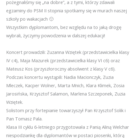
pożegnaliśmy się „na dobre”, a z tymi, którzy zdawali
egzaminy do PSM II stopnia spotkamy się w murach naszej
szkoły po wakacjach 🙂
Wszystkim dyplomantom, bez względu na to jaką drogę
wybrali, życzymy powodzenia w dalszej edukacji!
Koncert prowadzili: Zuzanna Wziętek (przedstawicielka klasy
IV c4), Maja Mazurek (przedstawicielka klasy VI c6) oraz
Mateusz Kos (przyszłoroczny absolwent z klasy V c6).
Podczas koncertu wystąpili: Nadia Macionczyk, Zuzia
Mleczek, Kacper Wolner, Marta Mnich, Klara Klimek, Zosia
Jarosińska, Krzysztof Salamon, Marlena Szczeponek, Zuzia
Wziętek.
Solistom przy fortepianie towarzyszył Pan Krzysztof Solik i
Pan Tomasz Pala.
Klasa III cyklu 6-letniego przygotowała z Panią Aliną Welchar
niespodziankę dla dyplomantów w postaci piosenki, którą