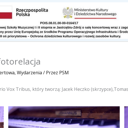
Kontakt
Do pobrania
fotorelacja
certowa
,
Wydarzenia
/ Przez
PSM
rio Vox Tribus, który tworzą: Jacek Heczko (skrzypce),Tomas