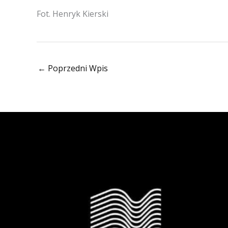
Fot. Henryk Kierski
←
Poprzedni Wpis