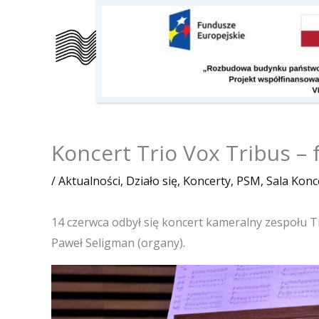
Przejdź
do
Szkoła
Kalendarz
O nas
treści
Koncert Trio Vox Tribus – 
/
Aktualności
,
Działo się
,
Koncerty
,
PSM
,
Sala Kon
14 czerwca odbył się koncert kameralny zespołu T
Paweł Seligman (organy).