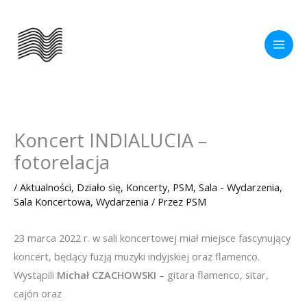
Przejdź
do
treści
Koncert INDIALUCIA –
fotorelacja
/
Aktualności
,
Działo się
,
Koncerty
,
PSM
,
Sala - Wydarzenia
,
Sala Koncertowa
,
Wydarzenia
/ Przez
PSM
23 marca 2022 r. w sali koncertowej miał miejsce fascynujący
koncert, będący fuzją muzyki indyjskiej oraz flamenco.
Wystąpili
Michał CZACHOWSKI
– gitara flamenco, sitar,
cajón oraz