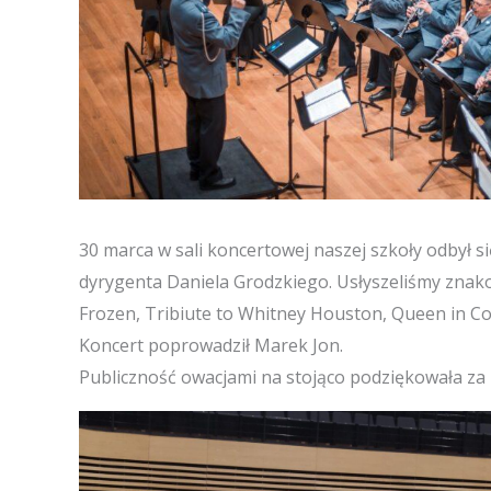
30 marca w sali koncertowej naszej szkoły odbył 
dyrygenta Daniela Grodzkiego. Usłyszeliśmy znak
Frozen, Tribiute to Whitney Houston, Queen in C
Koncert poprowadził Marek Jon.
Publiczność owacjami na stojąco podziękowała za 