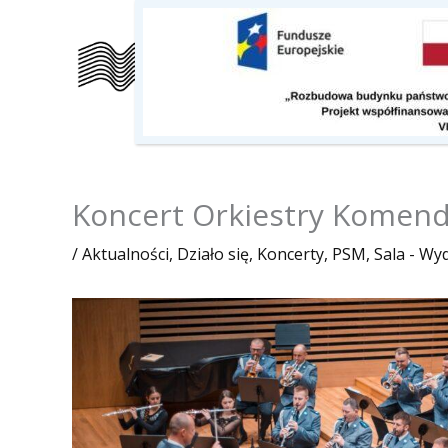
Przejdź
do
Szkoła
Kalendarz
O nas
treści
Koncert Orkiestry Komendy
/
Aktualności
,
Działo się
,
Koncerty
,
PSM
,
Sala - Wy