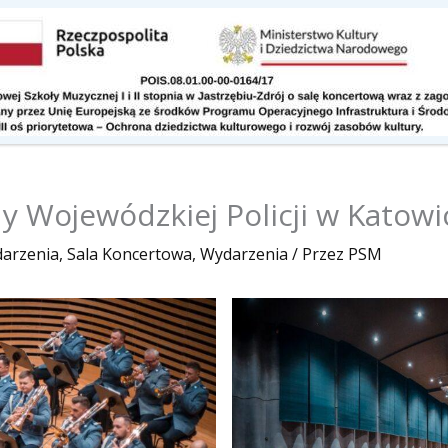
Kontakt
Do pobrania
 Wojewódzkiej Policji w Katowic
darzenia
,
Sala Koncertowa
,
Wydarzenia
/ Przez
PSM