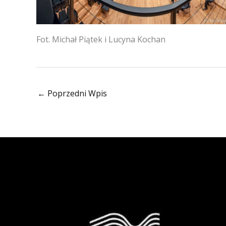
Fot. Michał Piątek i Lucyna Kochan
←
Poprzedni Wpis