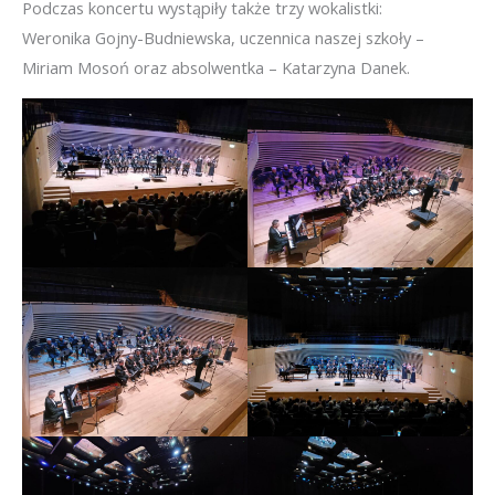
Podczas koncertu wystąpiły także trzy wokalistki:
Weronika Gojny-Budniewska, uczennica naszej szkoły –
Miriam Mosoń oraz absolwentka – Katarzyna Danek.