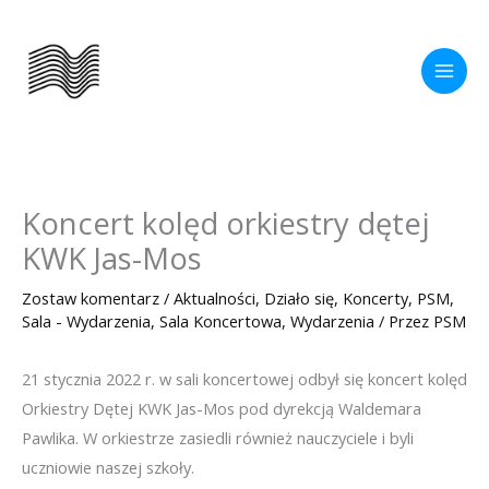
Przejdź
do
treści
Koncert kolęd orkiestry dętej
KWK Jas-Mos
Zostaw komentarz
/
Aktualności
,
Działo się
,
Koncerty
,
PSM
,
Sala - Wydarzenia
,
Sala Koncertowa
,
Wydarzenia
/ Przez
PSM
21 stycznia 2022 r. w sali koncertowej odbył się koncert kolęd
Orkiestry Dętej KWK Jas-Mos pod dyrekcją Waldemara
Pawlika. W orkiestrze zasiedli również nauczyciele i byli
uczniowie naszej szkoły.