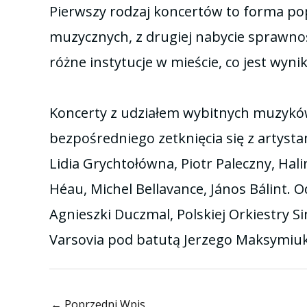
Pierwszy rodzaj koncertów to forma pop
muzycznych, z drugiej nabycie sprawno
różne instytucje w mieście, co jest wyn
Koncerty z udziałem wybitnych muzyków
bezpośredniego zetknięcia się z artyst
Lidia Grychtołówna, Piotr Paleczny, Ha
Héau, Michel Bellavance, János Bálint.
Agnieszki Duczmal, Polskiej Orkiestry 
Varsovia pod batutą Jerzego Maksymiuk
←
Poprzedni Wpis