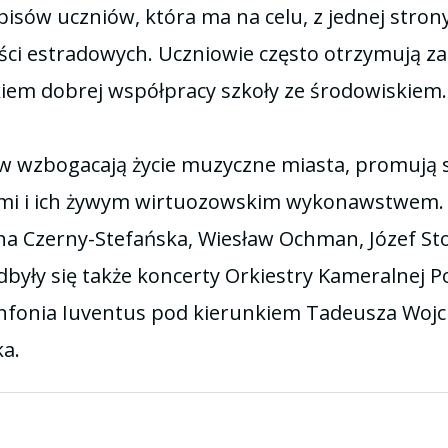
isów uczniów, która ma na celu, z jednej stron
ści estradowych. Uczniowie często otrzymują z
ikiem dobrej współpracy szkoły ze środowiskiem.
 wzbogacają życie muzyczne miasta, promują sz
ami i ich żywym wirtuozowskim wykonawstwem. W
lina Czerny-Stefańska, Wiesław Ochman, Józef St
 Odbyły się także koncerty Orkiestry Kameralnej
Sinfonia Iuventus pod kierunkiem Tadeusza Wojc
a.