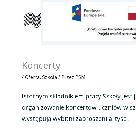
Przejdź
do
Szkoła
Kalendarz
O nas
treści
Koncerty
/
Oferta
,
Szkoła
/ Przez
PSM
Istotnym składnikiem pracy Szkoły jest 
organizowanie koncertów uczniów w szk
występują wybitni zaproszeni artyści.