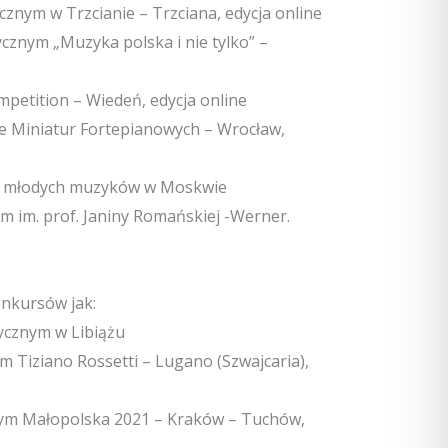
znym w Trzcianie – Trzciana, edycja online
cznym „Muzyka polska i nie tylko” –
mpetition – Wiedeń, edycja online
ie Miniatur Fortepianowych – Wrocław,
la młodych muzyków w Moskwie
ym im. prof. Janiny Romańskiej -Werner.
onkursów jak:
tycznym w Libiążu
 Tiziano Rossetti – Lugano (Szwajcaria),
nym Małopolska 2021 – Kraków – Tuchów,