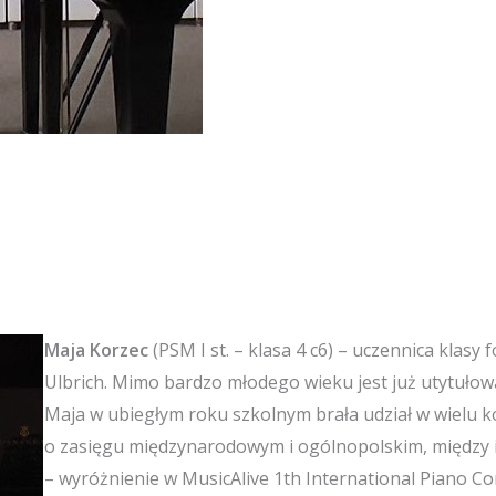
Maja Korzec
(PSM I st. – klasa 4 c6) – uczennica klas
Ulbrich. Mimo bardzo młodego wieku jest już utytułow
Maja w ubiegłym roku szkolnym brała udział w wielu 
o zasięgu międzynarodowym i ogólnopolskim, między 
– wyróżnienie w MusicAlive 1th International Piano Co