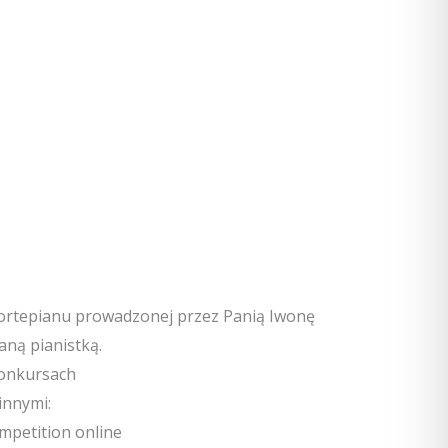
y fortepianu prowadzonej przez Panią Iwonę
aną pianistką.
konkursach
innymi:
mpetition online