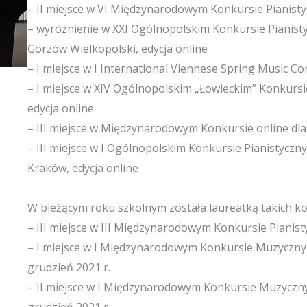
– II miejsce w VI Międzynarodowym Konkursie Pianistyc
– wyróżnienie w XXI Ogólnopolskim Konkursie Pianisty
Gorzów Wielkopolski, edycja online
– I miejsce w I International Viennese Spring Music Co
– I miejsce w XIV Ogólnopolskim „Łowieckim” Konkurs
edycja online
– III miejsce w Międzynarodowym Konkursie online d
– III miejsce w I Ogólnopolskim Konkursie Pianistyczn
Kraków, edycja online
W bieżącym roku szkolnym została laureatką takich k
– III miejsce w III Międzynarodowym Konkursie Pianis
– I miejsce w I Międzynarodowym Konkursie Muzycznym
grudzień 2021 r.
– II miejsce w I Międzynarodowym Konkursie Muzycz