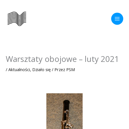
Przejdź
do
treści
Warsztaty obojowe – luty 2021
/
Aktualności
,
Działo się
/ Przez
PSM