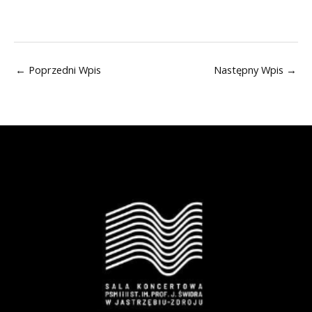
←
Poprzedni Wpis
Następny Wpis
→