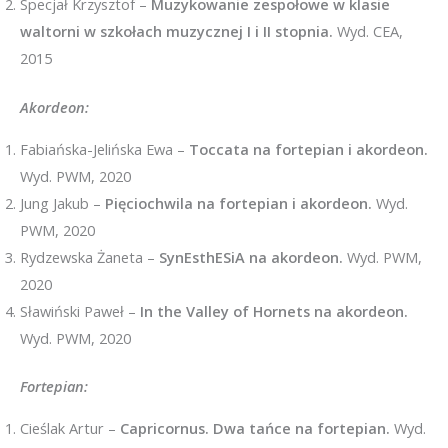
Specjał Krzysztof –
Muzykowanie zespołowe w klasie
waltorni w szkołach muzycznej I i II stopnia.
Wyd. CEA,
2015
Akordeon:
Fabiańska-Jelińska Ewa –
Toccata na fortepian i akordeon.
Wyd. PWM, 2020
Jung Jakub –
Pięciochwila na fortepian i akordeon.
Wyd.
PWM, 2020
Rydzewska Żaneta –
SynEsthESiA na akordeon.
Wyd. PWM,
2020
Sławiński Paweł –
In the Valley of Hornets na akordeon.
Wyd. PWM, 2020
Fortepian:
Cieślak Artur –
Capricornus. Dwa tańce na fortepian.
Wyd.