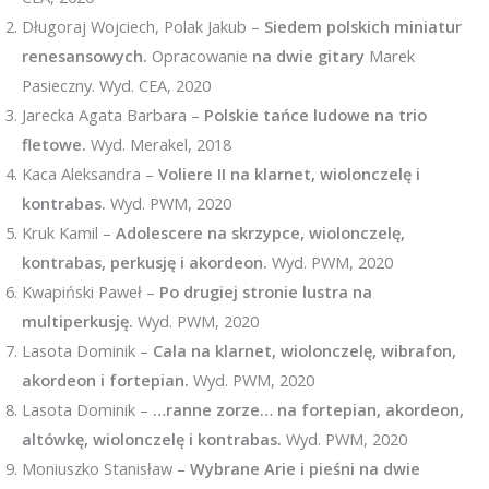
Długoraj Wojciech, Polak Jakub –
Siedem polskich miniatur
renesansowych.
Opracowanie
na dwie gitary
Marek
Pasieczny. Wyd. CEA, 2020
Jarecka Agata Barbara –
Polskie tańce ludowe na trio
fletowe.
Wyd. Merakel, 2018
Kaca Aleksandra –
Voliere II na klarnet, wiolonczelę i
kontrabas.
Wyd. PWM, 2020
Kruk Kamil –
Adolescere na skrzypce, wiolonczelę,
kontrabas, perkusję i akordeon.
Wyd. PWM, 2020
Kwapiński Paweł –
Po drugiej stronie lustra na
multiperkusję.
Wyd. PWM, 2020
Lasota Dominik –
Cala na klarnet, wiolonczelę, wibrafon,
akordeon i fortepian.
Wyd. PWM, 2020
Lasota Dominik –
…ranne zorze… na fortepian, akordeon,
altówkę, wiolonczelę i kontrabas.
Wyd. PWM, 2020
Moniuszko Stanisław –
Wybrane Arie i pieśni na dwie