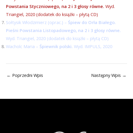
Powstania Styczniowego, na 2 i 3 głosy równe.
Wyd.
Triangiel, 2020 (dodatek do książki – płytą CD)
Sołtysik Włodzimierz (oprac.) –
Śpiew do Orła Białego.
Pieśni Powstania Listopadowego, na 2 i 3 głosy równe.
Wyd. Triangiel, 2020 (dodatek do książki – płytą CD)
Wacholc Maria –
Śpiewnik polski.
Wyd. IMPULS, 2020
←
Poprzedni Wpis
Następny Wpis
→