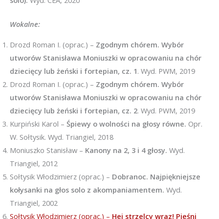
solo).
Wyd. CEA, 2020
Wokalne:
Drozd Roman I. (oprac.) –
Zgodnym chórem. Wybór
utworów Stanisława Moniuszki w opracowaniu na chór
dziecięcy lub żeński i fortepian, cz. 1
. Wyd. PWM, 2019
Drozd Roman I. (oprac.) –
Zgodnym chórem. Wybór
utworów Stanisława Moniuszki w opracowaniu na chór
dziecięcy lub żeński i fortepian, cz. 2
. Wyd. PWM, 2019
Kurpiński Karol –
Śpiewy o wolności na głosy równe.
Opr.
W. Sołtysik. Wyd. Triangiel, 2018
Moniuszko Stanisław –
Kanony na 2, 3 i 4 głosy.
Wyd.
Triangiel, 2012
Sołtysik Włodzimierz (oprac.) –
Dobranoc. Najpiękniejsze
kołysanki na głos solo z akompaniamentem.
Wyd.
Triangiel, 2002
Sołtysik Włodzimierz (oprac.) –
Hej strzelcy wraz! Pieśni