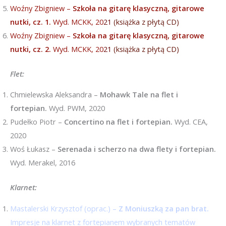
Woźny Zbigniew –
Szkoła na gitarę klasyczną, gitarowe
nutki, cz. 1.
Wyd. MCKK, 20
21
(książka z płytą CD)
Woźny Zbigniew –
Szkoła na gitarę klasyczną, gitarowe
nutki, cz. 2.
Wyd. MCKK, 20
21
(książka z płytą CD)
Flet:
Chmielewska Aleksandra –
Mohawk Tale na flet i
fortepian.
Wyd. PWM, 2020
Pudełko Piotr –
Concertino na flet i fortepian.
Wyd. CEA,
2020
Woś Łukasz –
Serenada i scherzo na dwa flety i fortepian.
Wyd. Merakel, 2016
Klarnet
:
Mastalerski Krzysztof (oprac.) –
Z Moniuszką za pan brat.
Impresje na klarnet z fortepianem wybranych tematów