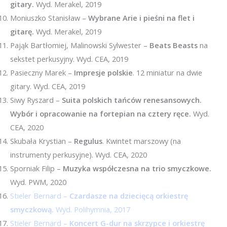
gitary.
Wyd. Merakel, 2019
Moniuszko Stanisław –
Wybrane Arie i pieśni na flet i
gitarę.
Wyd. Merakel, 2019
Pająk Bartłomiej, Malinowski Sylwester –
Beats Beasts
na
sekstet perkusyjny. Wyd. CEA, 2019
Pasieczny Marek –
Impresje polskie
. 12 miniatur na dwie
gitary. Wyd. CEA, 2019
Siwy Ryszard –
Suita polskich tańców renesansowych.
Wybór i opracowanie na fortepian na cztery ręce.
Wyd.
CEA, 2020
Skubała Krystian –
Regulus
. Kwintet marszowy (na
instrumenty perkusyjne). Wyd. CEA, 2020
Sporniak Filip –
Muzyka współczesna na trio smyczkowe.
Wyd. PWM, 2020
Stieler Bernard –
Czardasze na dziecięcą orkiestrę
smyczkową.
Wyd. Polihymnia, 2017
Stieler Bernard –
Koncert G-dur na skrzypce i orkiestrę