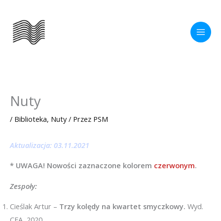
Przejdź
do
treści
Nuty
/
Biblioteka
,
Nuty
/ Przez
PSM
Aktualizacja: 03.11.2021
*
UWAGA! Nowości zaznaczone kolorem
czerwonym
.
Zespoły:
Cieślak Artur –
Trzy kolędy na kwartet smyczkowy.
Wyd.
CEA, 2020