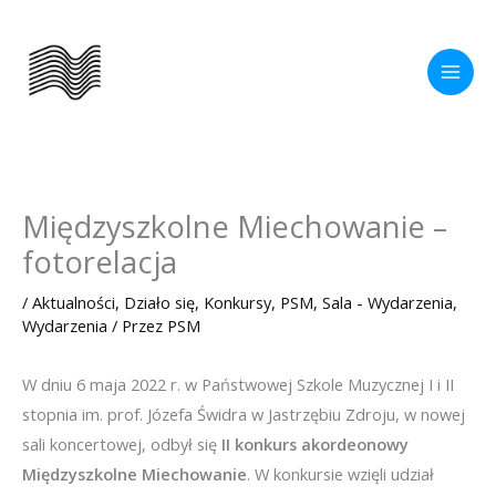
Przejdź
do
treści
Międzyszkolne Miechowanie –
fotorelacja
/
Aktualności
,
Działo się
,
Konkursy
,
PSM
,
Sala - Wydarzenia
,
Wydarzenia
/ Przez
PSM
W dniu 6 maja 2022 r. w Państwowej Szkole Muzycznej I i II
stopnia im. prof. Józefa Świdra w Jastrzębiu Zdroju, w nowej
sali koncertowej, odbył się
II konkurs akordeonowy
Międzyszkolne Miechowanie
. W konkursie wzięli udział