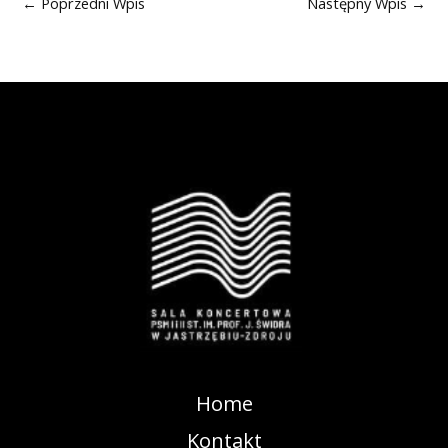
←
Poprzedni Wpis
Następny Wpis
→
Home
Kontakt