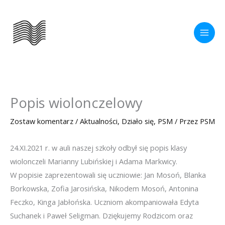
Przejdź
do
treści
Popis wiolonczelowy
Zostaw komentarz
/
Aktualności
,
Działo się
,
PSM
/ Przez
PSM
24.XI.2021 r. w auli naszej szkoły odbył się popis klasy
wiolonczeli Marianny Lubińskiej i Adama Markwicy.
W popisie zaprezentowali się uczniowie: Jan Mosoń, Blanka
Borkowska, Zofia Jarosińska, Nikodem Mosoń, Antonina
Feczko, Kinga Jabłońska. Uczniom akompaniowała Edyta
Suchanek i Paweł Seligman. Dziękujemy Rodzicom oraz