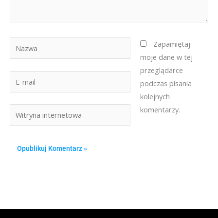
Nazwa
Zapamiętaj
moje dane w tej
przeglądarce
E-
podczas pisania
mail
kolejnych
komentarzy.
Witryna
internetowa