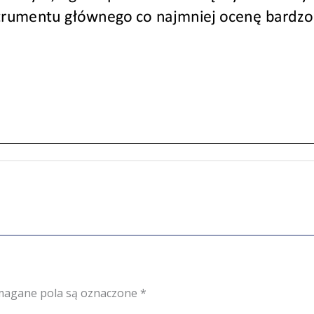
agane pola są oznaczone
*