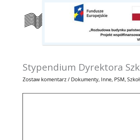
Przejdź
do
Szkoła
Kalendarz
O nas
treści
Stypendium Dyrektora Szko
Zostaw komentarz
/
Dokumenty
,
Inne
,
PSM
,
Szkoł