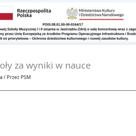
Kontakt
Do pobrania
ły za wyniki w nauce
a
/ Przez
PSM