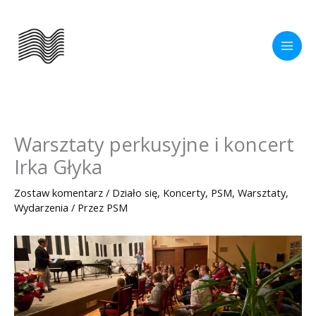
Przejdź
do
treści
Warsztaty perkusyjne i koncert
Irka Głyka
Zostaw komentarz
/
Działo się
,
Koncerty
,
PSM
,
Warsztaty
,
Wydarzenia
/ Przez
PSM