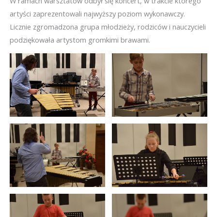
W ramach warsztatów odbył się koncert, w trakcie którego
artyści zaprezentowali najwyższy poziom wykonawczy.
Licznie zgromadzona grupa młodzieży, rodziców i nauczycieli
podziękowała artystom gromkimi brawami.