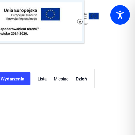
Wydarzenie
 Wydarzenia
Lista
Miesiąc
Dzień
Widoki
nawigacja