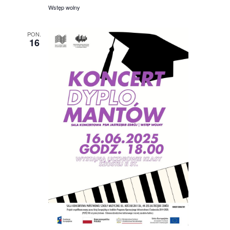
Wstęp wolny
PON.
16