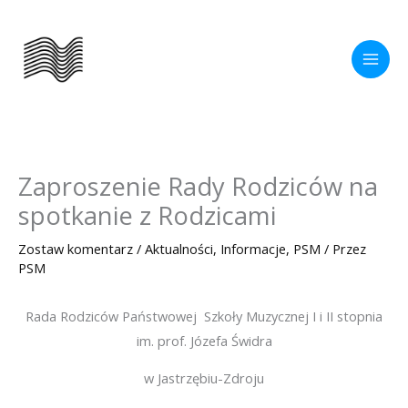
Przejdź
do
treści
Zaproszenie Rady Rodziców na
spotkanie z Rodzicami
Zostaw komentarz
/
Aktualności
,
Informacje
,
PSM
/ Przez
PSM
Rada Rodziców Państwowej Szkoły Muzycznej I i II stopnia
im. prof. Józefa Świdra
w Jastrzębiu-Zdroju