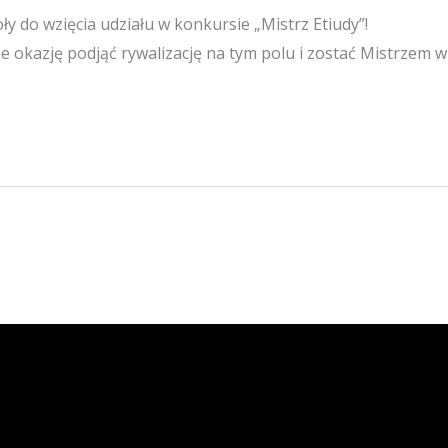
 do wzięcia udziału w konkursie „Mistrz Etiudy”!
ie okazję podjąć rywalizację na tym polu i zostać Mistrzem w