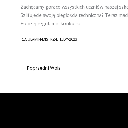
Zachęcamy gorąco wszystkich uczniów naszej szkoły
Szlifujecie swoją biegłością techniczną? Teraz mac
Poniżej regulamin konkursu.
REGULAMIN-MISTRZ-ETIUDY-2023
←
Poprzedni Wpis