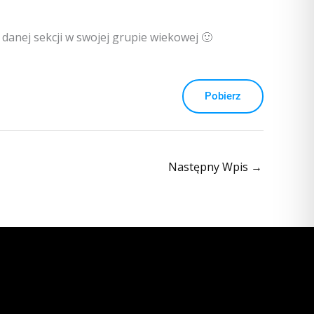
 danej sekcji w swojej grupie wiekowej 🙂
Pobierz
Następny Wpis
→