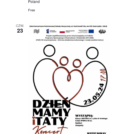
Poland
Free
CZW.
23