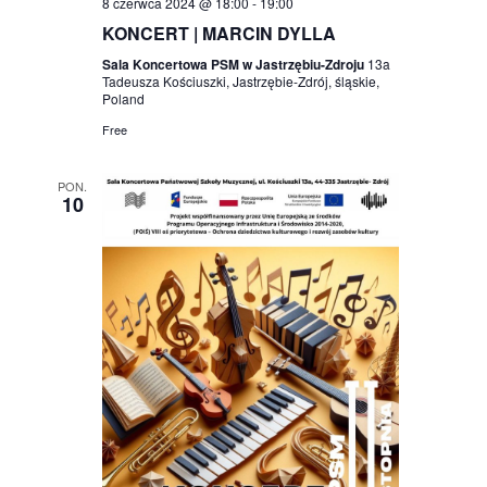
8 czerwca 2024 @ 18:00
-
19:00
KONCERT | MARCIN DYLLA
Sala Koncertowa PSM w Jastrzębiu-Zdroju
13a
Tadeusza Kościuszki, Jastrzębie-Zdrój, śląskie,
Poland
Free
PON.
10