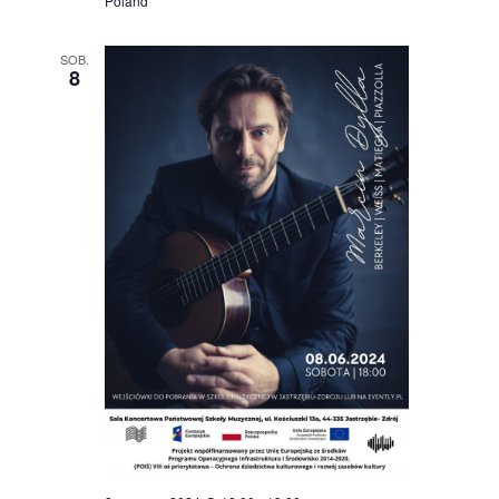
Poland
SOB.
8